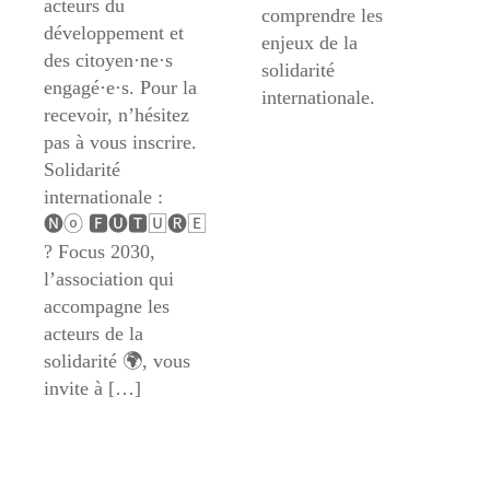
acteurs du
comprendre les
développement et
enjeux de la
des citoyen·ne·s
solidarité
engagé·e·s. Pour la
internationale.
recevoir, n’hésitez
pas à vous inscrire.
Solidarité
internationale :
🅝ⓞ 🅵🅤🆃🅄🅡🄴
? Focus 2030,
l’association qui
accompagne les
acteurs de la
solidarité 🌍, vous
invite à […]