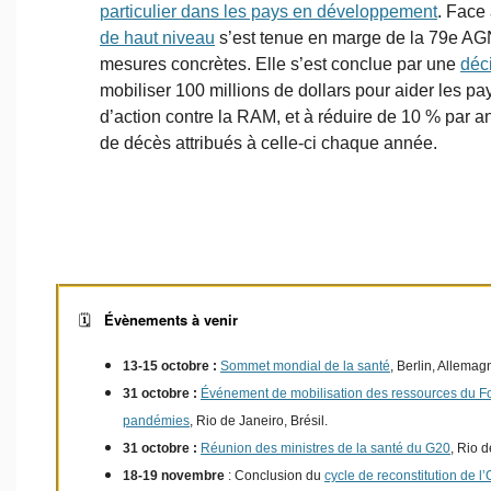
particulier dans les pays en développement
. Face
de haut niveau
s’est tenue en marge de la 79e AG
mesures concrètes. Elle s’est conclue par une
déci
mobiliser 100 millions de dollars pour aider les pa
d’action contre la RAM, et à réduire de 10 % par an
de décès attribués à celle-ci chaque année.
Évènements à venir
🗓️
13-15 octobre :
Sommet mondial de la santé
, Berlin, Allemag
31 octobre :
Événement de mobilisation des ressources du Fon
pandémies
, Rio de Janeiro, Brésil.
31 octobre :
Réunion des ministres de la santé du G20
, Rio d
18-19 novembre
: Conclusion du
cycle de reconstitution de 