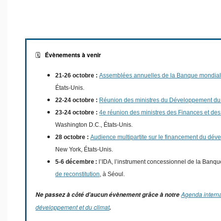
Évènements à venir
🗓️
21-26 octobre :
Assemblées annuelles de la Banque mondial
États-Unis.
22-24 octobre :
Réunion des ministres du Développement du
23-24 octobre :
4e réunion des ministres des Finances et de
Washington D.C., États-Unis.
28 octobre :
Audience multipartite sur le financement du dé
New York, États-Unis.
5-6 décembre :
l’IDA, l’instrument concessionnel de la Banqu
de reconstitution
, à Séoul.
Agenda interna
Ne passez à côté d’aucun évènement grâce à notre
développement et du climat
.