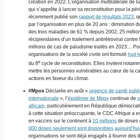
création en 2022. L’organisation multilatérale de lu
qui s’apprête à lancer sa reconstitution pour la pé
récemment publié son
rapport de résultats 2023
, 
par l’organisation en plus de 20 ans : diminution 
des trois maladies de 61 % depuis 2002, 25 milli
récipiendaires d’un traitement antirétroviral contre
millions de cas de paludisme traités en 2023… Pour
organisations de la société civile ont formulé
huit
e
du 8
cycle de reconstitution. Elles invitent nota
mettre les personnes vulnérables au cœur de la ca
actions en faveur du climat.
#Mpox
Déclarée en août «
urgence de santé publ
internationale
», l’
épidémie de Mpox
continue de
s
africain
, particulièrement en République démocra
à cette situation préoccupante, le CDC Afrique a e
en vaccins sur le continent à
10 millions
de doses d
000 doses seulement sont disponibles
aujourd’hui
organisations se sont déjà engagés à fournir des 