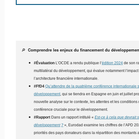
🔎
Comprendre les enjeux du financement du développemen
#Évaluation
L’OCDE a rendu publique l’
édition 2024
de son ra
multilatéral du développement, qui évalue notamment l’impact
l’architecture financière internationale.
#FfD4
Qu’attendre de la quatrième conférence internationale 
développement
, qui se tiendra en Espagne en juin et juillet p
nouvelle analyse sur le contexte, les attentes et les condition
conférence cruciale pour le développement.
#Rapport
Dans un rapport intitulé «
Est-ce à cela que devrait s
développement
?
», Eurodad examine les chiffres de l’APD 202
priorités des pays donateurs dans la répartition des montants 