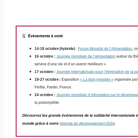
Évènements à venir
🗓️
14-18 octobre (hybride)
:
Forum Mondial de l’Alimentation
, o
16 octobre :
Journée mondiale de l’alimentation
autour du thè
service d’une vie et d’un avenir meilleurs ».
17 octobre :
Journée internationale pour l’élimination de la p
18-27 octobre :
Exposition
« La faim invisible »
organisée par 
Fertile, Pantin, France.
24 octobre :
Journée mondiale d’information sur le dévelop
la poliomyélite.
Découvrez les grands événements de la solidarité internationale 
Agenda du développement 2024
monde grâce à notre
.