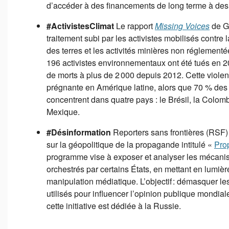
d’accéder à des financements de long terme à des
#ActivistesClimat
Le rapport
Missing Voices
de G
traitement subi par les activistes mobilisés contre l
des terres et les activités minières non réglementé
196 activistes environnementaux ont été tués en 20
de morts à plus de 2 000 depuis 2012. Cette violen
prégnante en Amérique latine, alors que 70 % des
concentrent dans quatre pays : le Brésil, la Colomb
Mexique.
#Désinformation
Reporters sans frontières (RSF)
sur la géopolitique de la propagande intitulé «
Pro
programme vise à exposer et analyser les mécani
orchestrés par certains États, en mettant en lumièr
manipulation médiatique. L’objectif : démasquer le
utilisés pour influencer l’opinion publique mondia
cette initiative est dédiée à la Russie.