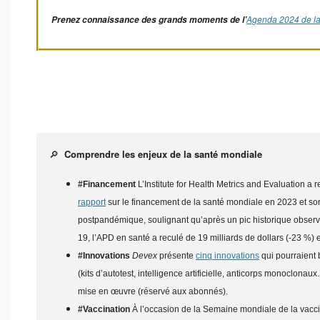
Agenda 2024 de la
Prenez connaissance des grands moments de l’
🔎
Comprendre les enjeux de la santé mondiale
#Financement
L’Institute for Health Metrics and Evaluation a 
rapport
sur le financement de la santé mondiale en 2023 et son
postpandémique, soulignant qu’après un pic historique obser
19, l’APD en santé a reculé de 19 milliards de dollars (-23 %) 
#Innovations
Devex
présente
cinq innovations
qui pourraient 
(kits d’autotest, intelligence artificielle, anticorps monoclonau
mise en œuvre (réservé aux abonnés).
#Vaccination
À l’occasion de la Semaine mondiale de la vacci