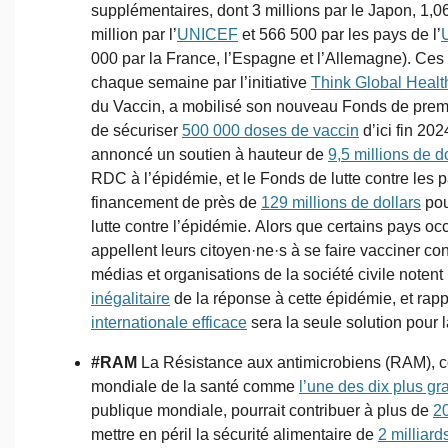
supplémentaires, dont 3 millions par le Japon, 1,06
million par l’
UNICEF
et 566 500 par les pays de l’
000 par la France, l’Espagne et l’Allemagne). Ces 
chaque semaine par l’initiative
Think Global Healt
du Vaccin, a mobilisé son nouveau Fonds de prem
de sécuriser
500 000 doses de vaccin
d’ici fin 20
annoncé un soutien à hauteur de
9,5 millions de d
RDC à l’épidémie, et le Fonds de lutte contre le
financement de près de
129 millions de dollars
pou
lutte contre l’épidémie. Alors que certains pays oc
appellent leurs citoyen·ne·s à se faire vacciner con
médias et organisations de la société civile notent
inégalitaire
de la réponse à cette épidémie, et rap
internationale efficace
sera la seule solution pour 
#RAM
La Résistance aux antimicrobiens (RAM), c
mondiale de la santé comme
l’une des dix plus 
publique mondiale, pourrait contribuer à plus de
20
mettre en péril la sécurité alimentaire de
2 milliar