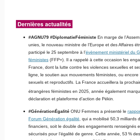
Dernières actualités
#AGNU79
#DiplomatieFéministe
En marge de l’Assemb
unies, le nouveau ministre de l’Europe et des Affaires é
participé le 25 septembre à l’
évènement ministériel du G
féministes
(FFP+). Il a rappelé à cette occasion les eng
France, dont la lutte contre les violences sexuelles et se
ligne, le soutien aux mouvements féministes, ou encore 
sexuels et reproductifs. La France accueillera la procha
étrangères féministes en 2025, année également marqu
déclaration et plateforme d’action de Pékin.
#GénérationÉgalité
ONU Femmes a présenté le
rappor
Forum Génération égalité
, qui a mobilisé 50,3 milliard
financiers, soit le double des engagements renseignés e
sécurisés pour l’égalité de genre. Cette année, 53 % d