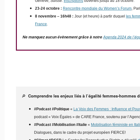
Genève, Suisse.
Inscriptions
ouvertes jusqu’au 18 octobre.
23-24 octobre :
Rencontre mondiale du Women’s Forum
, Par
8 novembre – 16h48 :
Jour (et heure) à partir duquel
les femm
France
.
Agenda 2024 de l’ég
Ne manquez aucun évènement grâce à notre
🔎
Comprendre les enjeux liés à l’égalité femmes-hommes 
#Podcast #Politique
«
La Voix des Femmes : Influence et Pouvo
podcast « Voix Égales » de CARE France, soutenu par l’Agen
#Podcast
#Mobilisation #Italie
«
Mobilisation féministe en Ital
Dialogues, dans le cadre du projet européen FIERCE!