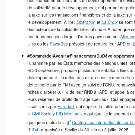
des financements innovants du développement. Il envisa
de solidarité pour le développement, qui permet de prél
la taxe sur les transactions financières et de la taxe sur l
le développement. À lire :
Libération
et
La Croix
se sont f
des acteurs de la solidarité internationale. À noter que ce
une tendance plus large : d’autres pays comme l’
Allema
Unis
ou les
Pays-Bas
prévoient de réduire leur APD en 
#SommetdelAvenir #FinancementDuDéveloppement
l’unanimité par les États membres des Nations unies lo
et 23 septembre, propose plusieurs orientations liées a
développement : taxation des ultra-riches, examen de l’ar
dette mené par le FMI avec un suivi de l’ONU, renouve
riches d’allouer 0,7 % de leur RNB à l’APD, et appel à ceu
leurs réserves de droits de tirage spéciaux. Ces engage
insuffisants par
Eurodad,
qui déplore la faible priorité a
le
Civil Society FfD Mechanism
qui qualifie le sommet d’
e
quelques mois de la
4
Conférence internationale sur l
(FfD4)
organisée à Séville du 30 juin au 3 juillet 2025.