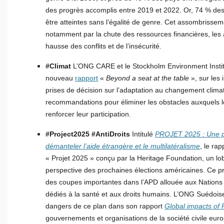
des progrès accomplis entre 2019 et 2022. Or, 74 % de
être atteintes sans l’égalité de genre. Cet assombrissem
notamment par la chute des ressources financières, les a
hausse des conflits et de l’insécurité.
#Climat
L’ONG CARE et le Stockholm Environment Institu
nouveau
rapport
«
Beyond a seat at the table
», sur les
prises de décision sur l’adaptation au changement climat
recommandations pour éliminer les obstacles auxquels 
renforcer leur participation.
#Project2025 #AntiDroits
Intitulé
PROJET 2025 : Une p
démanteler l’aide étrangère et le multilatéralisme
, le rap
« Projet 2025 » conçu par la Heritage Foundation, un lo
perspective des prochaines élections américaines. Ce
des coupes importantes dans l’APD allouée aux Nation
dédiés à la santé et aux droits humains. L’ONG Suédois
dangers de ce plan dans son rapport
Global impacts of 
gouvernements et organisations de la société civile eur