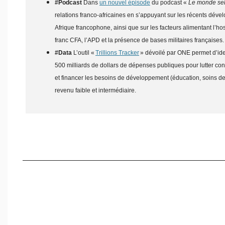
#Podcast
Dans
un nouvel épisode
du podcast «
Le monde selo
relations franco-africaines en s’appuyant sur les récents dév
Afrique francophone, ainsi que sur les facteurs alimentant l’host
franc CFA, l’APD et la présence de bases militaires françaises
#Data
L’outil «
Trillions Tracker
» dévoilé par ONE permet d’ident
500 milliards de dollars de dépenses publiques pour lutter co
et financer les besoins de développement (éducation, soins de 
revenu faible et intermédiaire.