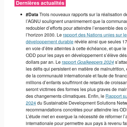
Dernières actualités
#Data
Trois nouveaux rapports sur la réalisation
l’AGNU soulignent unanimement que la communauté
redoubler d’efforts pour atteindre l’ensemble des obj
l’horizon 2030. Le
rapport des Nations unies sur le
développement durable
révèle ainsi que seules 1
en voie d’être atteintes à cette échéance, et que l
ODD pour les pays en développement s’élève déso
dollars par an. Le
rapport
Goalkeepers 2024
s’atta
les défis qui persistent en matière de malnutrition,
de la communauté internationale et faute de finan
millions d’enfants souffriront de retards de croissa
seront victimes des formes les plus graves de malnu
des changements climatiques. Enfin, le
Rapport su
2024
du Sustainable Development Solutions Netw
recommandations concrètes pour atteindre les ODD
L’étude met en exergue la nécessité de réformer l’a
internationale pour permettre aux pays à revenu fai