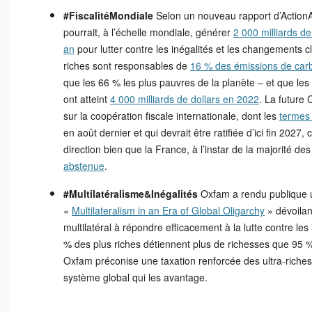
#FiscalitéMondiale
Selon un nouveau rapport d’ActionAid
pourrait, à l’échelle mondiale, générer
2 000 milliards d
an
pour lutter contre les inégalités et les changements cl
riches sont responsables de
16 % des émissions de car
que les 66 % les plus pauvres de la planète – et que les pr
ont atteint
4 000 milliards de dollars en 2022
. La future
sur la coopération fiscale internationale, dont les
termes
en août dernier et qui devrait être ratifiée d’ici fin 2027
direction bien que la France, à l’instar de la majorité d
abstenue
.
#Multilatéralisme&Inégalités
Oxfam a rendu publique u
«
Multilateralism in an Era of Global Oligarchy
» dévoilan
multilatéral à répondre efficacement à la lutte contre les
% des plus riches détiennent plus de richesses que 95 %
Oxfam préconise une taxation renforcée des ultra-riches 
système global qui les avantage.