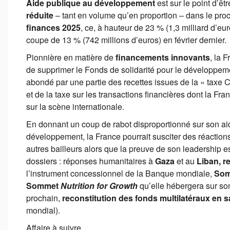
Aide publique au développement
est sur le point d’ê
réduite
– tant en volume qu’en proportion – dans le pro
finances 2025
, ce, à hauteur de 23 % (1,3 milliard d’eu
coupe de 13 % (742 millions d’euros) en février dernier.
Pionnière en matière de
financements innovants
, la 
de supprimer le Fonds de solidarité pour le développemen
abondé par une partie des recettes issues de la « taxe Ch
et de la taxe sur les transactions financières dont la Franc
sur la scène internationale.
En donnant un coup de rabot disproportionné sur son ai
développement, la France pourrait susciter des réactions
autres bailleurs alors que la preuve de son leadership 
dossiers : réponses humanitaires à
Gaza
et au
Liban, r
l’instrument concessionnel de la Banque mondiale,
Som
Sommet
Nutrition for Growth
qu’elle hébergera sur son
prochain,
reconstitution des fonds multilatéraux en s
mondial).
Affaire à suivre…