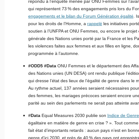
répondu à l’enquête menée par ONU Femmes sur l’avancé
qui représentent 73 % des engagements pris lors du F
engagements et le bilan du Forum Génération égalité
. 
pour les droits de l’Homme, a
rappelé
les initiatives por
soutien à l’UNFPA et ONU Femmes, ou encore le projet 
générale des Nations unies porté par la France et les Pay
les violences faites aux femmes et aux filles en ligne, do
programmée à l’automne.
#ODD5 #Data
ONU Femmes et le département des Affai
des Nations unies (UN DESA) ont rendu publique l’éditi
qui dresse l’état des lieux de l’égalité de genre dans 
Au rythme actuel, 137 années seraient nécessaires pour 
des femmes, les mariages précoces seraient encore une r
parité au sein des parlements ne serait pas atteinte ava
#
Data
Equal Measures 2030 publie son
Indice de Genr
égalitaire en matière de genre en crise ? ». Tout comm
fait état d’importants retards : aucun pays n’est en bonne
genre d’ici 2030, et près de 40 % des pays ont enregistr