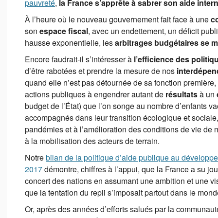
pauvreté
,
la France s’apprête à sabrer son aide inter
À l’heure où le nouveau gouvernement fait face à une
co
son
espace fiscal
, avec un endettement, un déficit publi
hausse exponentielle, les
arbitrages budgétaires se mu
Encore faudrait-il s’intéresser à
l’efficience des politi
d’être rabotées et prendre la mesure de nos
interdépen
quand elle n’est pas détournée de sa fonction première, 
actions publiques à engendrer autant de
résultats
à un
budget de l’État) que l’on songe au nombre d’enfants 
accompagnés dans leur transition écologique et sociale, 
pandémies et à l’amélioration des conditions de vie de 
à la mobilisation des acteurs de terrain.
Notre
bilan de la politique d’aide publique au développ
2017
démontre, chiffres à l’appui, que la France a su jou
concert des nations en assumant une ambition et une vis
que la tentation du repli s’imposait partout dans le mond
Or, après des années d’efforts salués par la communauté