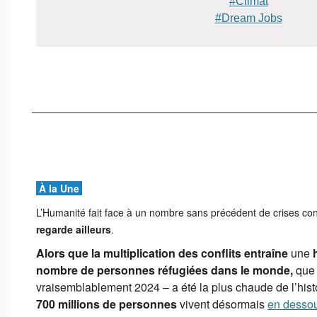
#Climat
#Dream Jobs
À la Une
L’Humanité fait face à un nombre sans précédent de crises c
regarde ailleurs
.
Alors que la multiplication des conflits entraîne
une
h
nombre de personnes réfugiées dans le monde,
que 
vraisemblablement 2024 – a été la plus chaude de l’hist
700 millions de personnes
vivent désormais
en dessou